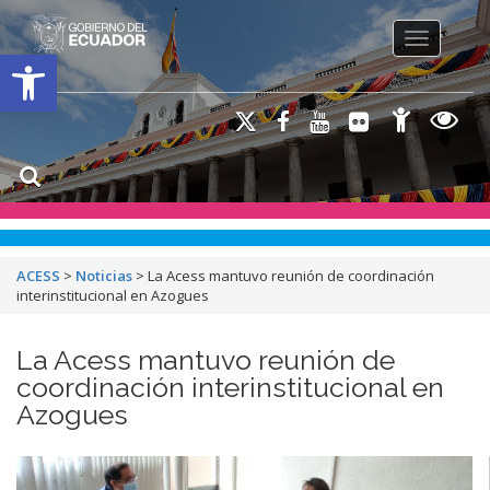
Toggle na
Open toolbar
ACESS
>
Noticias
>
La Acess mantuvo reunión de coordinación
interinstitucional en Azogues
La Acess mantuvo reunión de
coordinación interinstitucional en
Azogues