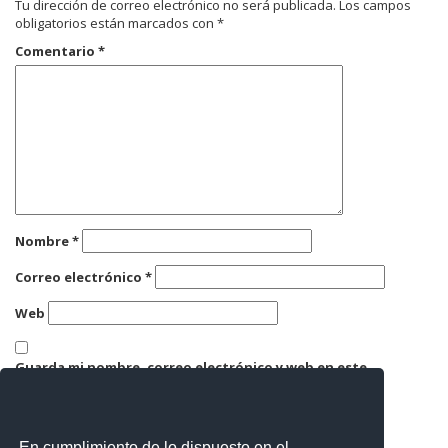
Tu dirección de correo electrónico no será publicada.
Los campos
obligatorios están marcados con
*
Comentario
*
Nombre
*
Correo electrónico
*
Web
Guarda mi nombre, correo electrónico y web en este
navegador para la próxima vez que comente.
En cumplimiento de lo dispuesto en el