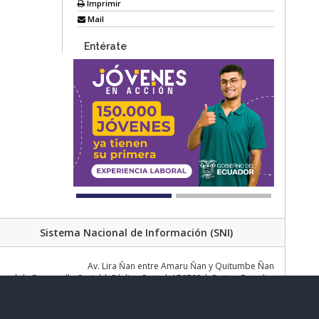
Imprimir
Mail
Entérate
Sistema Nacional de Información (SNI)
Av. Lira Ňan entre Amaru Ňan y Quitumbe Ñan
al de Desarrollo Social | Código Postal: 170702 | Quito - Ecuador
Teléfono: 02 383 4006 Ext. 1000