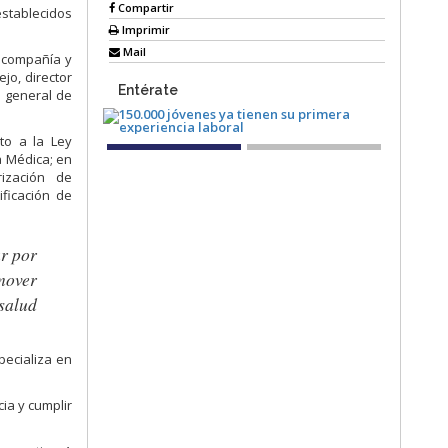
Compartir
establecidos
Imprimir
Mail
a compañía y
jo, director
Entérate
e general de
to a la Ley
a Médica; en
rización de
ificación de
r por
omover
 salud
pecializa en
ia y cumplir