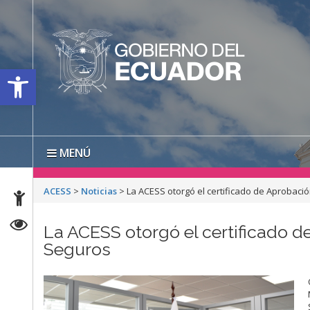
Open toolbar
MENÚ
ACESS
>
Noticias
>
La ACESS otorgó el certificado de Aprobaci
La ACESS otorgó el certificado d
Seguros