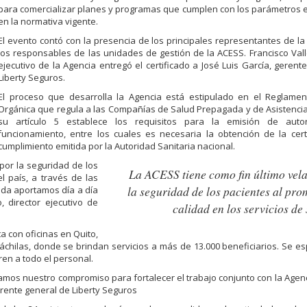
para comercializar planes y programas que cumplen con los parámetros 
en la normativa vigente.
El evento contó con la presencia de los principales representantes de l
los responsables de las unidades de gestión de la ACESS. Francisco Valle
ejecutivo de la Agencia entregó el certificado a José Luis García, gerent
Liberty Seguros.
El proceso que desarrolla la Agencia está estipulado en el Reglamen
Orgánica que regula a las Compañías de Salud Prepagada y de Asistenci
su artículo 5 establece los requisitos para la emisión de auto
funcionamiento, entre los cuales es necesaria la obtención de la cert
cumplimiento emitida por la Autoridad Sanitaria nacional.
 por la seguridad de los
La ACESS tiene como fin último vela
l país, a través de las
la seguridad de los pacientes al pr
da aportamos día a día
, director ejecutivo de
calidad en los servicios de
a con oficinas en Quito,
hilas, donde se brindan servicios a más de 13.000 beneficiarios. Se es
en a todo el personal.
amos nuestro compromiso para fortalecer el trabajo conjunto con la Agenc
erente general de Liberty Seguros