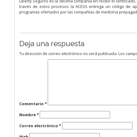
Liberty Seguros es la décima compañía en recibir el certificado,
través de estos procesos la ACESS entrega un código de ap
programas ofertados por las compañías de medicina prepagada
Deja una respuesta
Tu dirección de correo electrónico no será publicada.
Los campo
Comentario
*
Nombre
*
Correo electrónico
*
Web