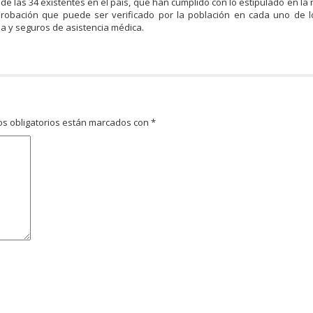
 de las 34 existentes en el país, que han cumplido con lo estipulado en la
robación que puede ser verificado por la población en cada uno de l
 y seguros de asistencia médica.
s obligatorios están marcados con
*