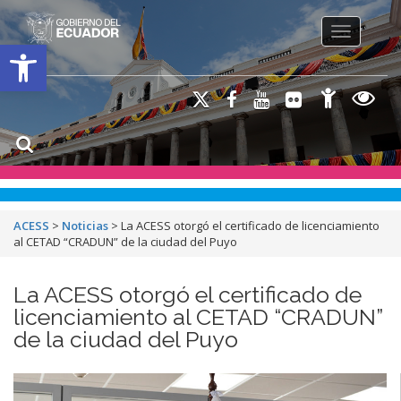
Toggle na
Open toolbar
ACESS
>
Noticias
>
La ACESS otorgó el certificado de licenciamiento
al CETAD “CRADUN” de la ciudad del Puyo
La ACESS otorgó el certificado de
licenciamiento al CETAD “CRADUN”
de la ciudad del Puyo