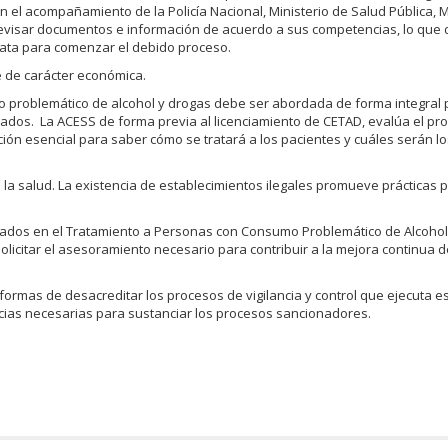
on el acompañamiento de la Policía Nacional, Ministerio de Salud Pública, M
 revisar documentos e información de acuerdo a sus competencias, lo que 
iata para comenzar el debido proceso.
e de carácter económica.
mo problemático de alcohol y drogas debe ser abordada de forma integral 
erados. La ACESS de forma previa al licenciamiento de CETAD, evalúa el p
ción esencial para saber cómo se tratará a los pacientes y cuáles serán lo
 la salud. La existencia de establecimientos ilegales promueve prácticas 
zados en el Tratamiento a Personas con Consumo Problemático de Alcohol
olicitar el asesoramiento necesario para contribuir a la mejora continua d
formas de desacreditar los procesos de vigilancia y control que ejecuta es
cias necesarias para sustanciar los procesos sancionadores.