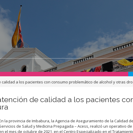
 calidad a los pacientes con consumo problemático de alcohol y otras d
atención de calidad a los pacientes c
ura
En la provincia de Imbabura, la Agencia de Aseguramiento de la Calidad de
Servicios de Salud y Medicina Prepagada – Acess, realizó un operativo de 
en el mes de octubre de 2021, en el Centro Especializado en el Tratamient