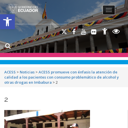
Toggle na
Open toolbar
ACESS
>
Noticias
>
ACESS promueve con énfasis la atención de
calidad a los pacientes con consumo problemático de alcohol y
otras drogas en Imbabura
>
2
2