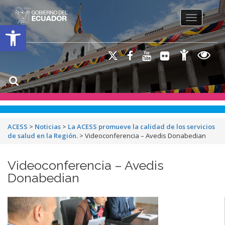
Toggle na
Open toolbar
ACESS
>
Noticias
>
La ACESS promueve la calidad de los servicios
de salud en la Región.
>
Videoconferencia – Avedis Donabedian
Videoconferencia – Avedis
Donabedian