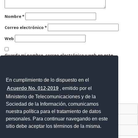
Nombre
*
Correo electrónico
*
Web
Guarda mi nombre, correo electrónico y web en este
navegador para la próxima vez que comente.
En cumplimiento de lo dispuesto en el
Acuerdo No. 012-2019
, emitido por el
Ministerio de Telecomunicaciones y de la
Sociedad de la Información, comunicamos
Contacto Ciudadano Digital
nuestra política para el tratamiento de datos
personales. Para continuar navegando en este
Portal Trámites Ciudadanos
sitio debe aceptar los términos de la misma.
Sistema Nacional de Información (SNI)