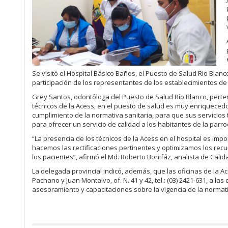
Se visitó el Hospital Básico Baños, el Puesto de Salud Río Blanc
participación de los representantes de los establecimientos d
Grey Santos, odontóloga del Puesto de Salud Río Blanco, perte
técnicos de la Acess, en el puesto de salud es muy enriqueced
cumplimiento de la normativa sanitaria, para que sus servicio
para ofrecer un servicio de calidad a los habitantes de la parro
“La presencia de los técnicos de la Acess en el hospital es im
hacemos las rectificaciones pertinentes y optimizamos los re
los pacientes”, afirmó el Md. Roberto Bonifáz, analista de Calid
La delegada provincial indicó, además, que las oficinas de la 
Pachano y Juan Montalvo, of. N. 41 y 42, tel.: (03) 2421-631, a l
asesoramiento y capacitaciones sobre la vigencia de la normati