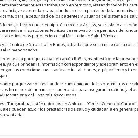
permanentemente están trabajando en territorio, visitando todos los cant
provincia, asesorando y capacitando en el cumplimiento de la normativa s
vigente, para la seguridad de los pacientes y usuarios del sistema de salu
Además, informó que el equipo técnico de la Access, se trasladó al cantón
para realizar inspecciones técnicas de renovación de permisos de funcio
establecimientos pertenecientes al Ministerio de Salud Pública.
o y el Centro de Salud Tipo A Baños, actividad que se cumplió con la coord
e salud mencionados.
neciente a la parroquia Ulba del cantón Baños, manifestó que la presenci
ora, ya que brindan la información correspondiente y asesoramiento en e
s tengan las condiciones necesarias en instalaciones, equipamiento y tale
quia.
portante porque vamos revisando el cumplimiento de los parámetros de cal
cursos humanos de una manera adecuada, para asegurar la calidad y el bu
ad Hospitalaria del Hospital Básico Baños.
Acess Tungurahua, están ubicadas en Ambato – “Centro Comercial Caracol”,
as cuales pueden acudir los prestadores de salud y ciudadanía en general pa
va sanitaria.