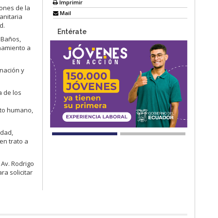
Imprimir
ones de la
Mail
anitaria
d.
Entérate
 Baños,
namiento a
inación y
a de los
l
nto humano,
idad,
en trato a
 Av. Rodrigo
ra solicitar