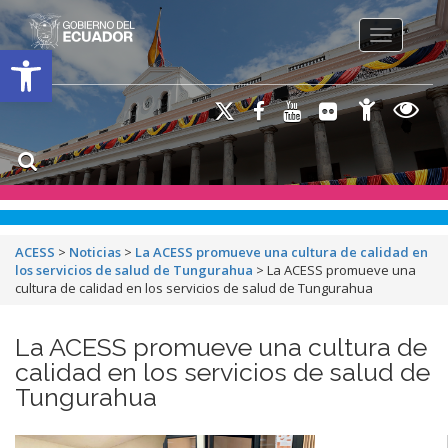
Toggle na
Open toolbar
ACESS
>
Noticias
>
La ACESS promueve una cultura de calidad en
los servicios de salud de Tungurahua
>
La ACESS promueve una
cultura de calidad en los servicios de salud de Tungurahua
La ACESS promueve una cultura de
calidad en los servicios de salud de
Tungurahua