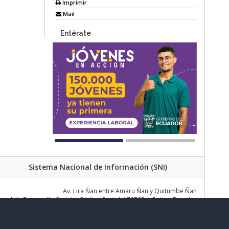
Imprimir
Mail
Entérate
Sistema Nacional de Información (SNI)
Av. Lira Ňan entre Amaru Ňan y Quitumbe Ñan
al de Desarrollo Social | Código Postal: 170702 | Quito - Ecuador
Teléfono: 02 383 4006 Ext. 1000