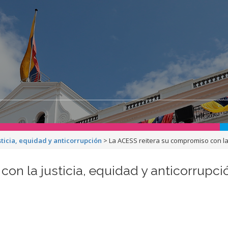
ticia, equidad y anticorrupción
>
La ACESS reitera su compromiso con la 
on la justicia, equidad y anticorrupci