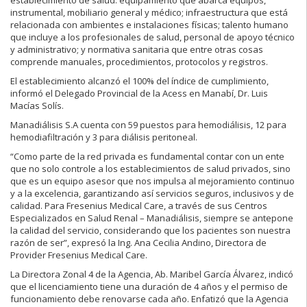
instrumental, mobiliario general y médico; infraestructura que está
relacionada con ambientes e instalaciones físicas; talento humano
que incluye a los profesionales de salud, personal de apoyo técnico
y administrativo; y normativa sanitaria que entre otras cosas
comprende manuales, procedimientos, protocolos y registros.
El establecimiento alcanzó el 100% del índice de cumplimiento,
informó el Delegado Provincial de la Acess en Manabí, Dr. Luis
Macías Solís.
Manadiálisis S.A cuenta con 59 puestos para hemodiálisis, 12 para
hemodiafiltración y 3 para diálisis peritoneal.
“Como parte de la red privada es fundamental contar con un ente
que no solo controle a los establecimientos de salud privados, sino
que es un equipo asesor que nos impulsa al mejoramiento continuo
y a la excelencia, garantizando así servicios seguros, inclusivos y de
calidad. Para Fresenius Medical Care, a través de sus Centros
Especializados en Salud Renal – Manadiálisis, siempre se antepone
la calidad del servicio, considerando que los pacientes son nuestra
razón de ser”, expresó la Ing. Ana Cecilia Andino, Directora de
Provider Fresenius Medical Care.
La Directora Zonal 4 de la Agencia, Ab. Maribel García Álvarez, indicó
que el licenciamiento tiene una duración de 4 años y el permiso de
funcionamiento debe renovarse cada año. Enfatizó que la Agencia