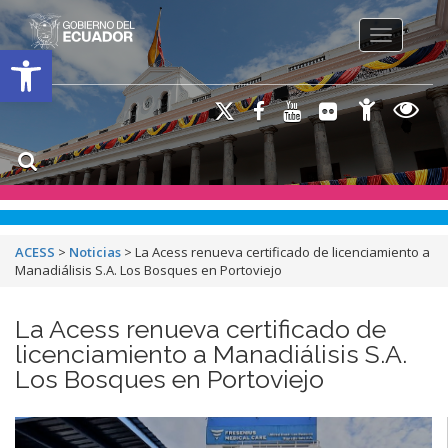
Toggle na
Open toolbar
ACESS
>
Noticias
>
La Acess renueva certificado de licenciamiento a
Manadiálisis S.A. Los Bosques en Portoviejo
La Acess renueva certificado de
licenciamiento a Manadiálisis S.A.
Los Bosques en Portoviejo