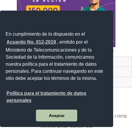
En cumplimiento de lo dispuesto en el
Acuerdo No. 012-2019
, emitido por el
Ministerio de Telecomunicaciones y de la
Sociedad de la Información, comunicamos
Contacto Ciudadano Digital
nuestra política para el tratamiento de datos
personales. Para continuar navegando en este
Portal Trámites Ciudadanos
sitio debe aceptar los términos de la misma.
Sistema Nacional de Información (SNI)
Política para el tratamiento de datos
personales
Av. Lira Ňan entre Amaru Ňan y Quitumbe Ñan
Aceptar
Plataforma Gubernamental de Desarrollo Social | Código Postal: 170702
| Quito - Ecuador
Teléfono: 02 383 4006 Ext. 1000