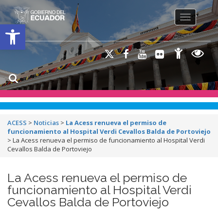
Toggle na
Open toolbar
ACESS
>
Noticias
>
La Acess renueva el permiso de
funcionamiento al Hospital Verdi Cevallos Balda de Portoviejo
>
La Acess renueva el permiso de funcionamiento al Hospital Verdi
Cevallos Balda de Portoviejo
La Acess renueva el permiso de
funcionamiento al Hospital Verdi
Cevallos Balda de Portoviejo