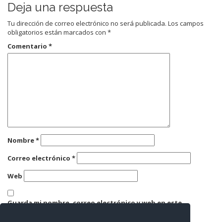
Deja una respuesta
Tu dirección de correo electrónico no será publicada.
Los campos
obligatorios están marcados con
*
Comentario
*
Nombre
*
Correo electrónico
*
Web
Guarda mi nombre, correo electrónico y web en este
navegador para la próxima vez que comente.