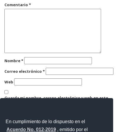
Comentario
*
Nombre
*
Correo electrónico
*
Web
Guarda mi nombre, correo electrónico y web en este
navegador para la próxima vez que comente.
En cumplimiento de lo dispuesto en el
Acuerdo No. 012-2019
, emitido por el