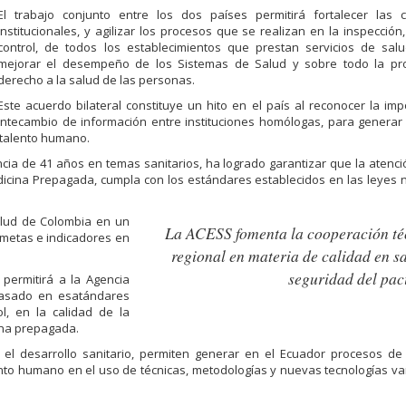
El trabajo conjunto entre los dos países permitirá fortalecer las 
institucionales, y agilizar los procesos que se realizan en la inspección, 
control, de todos los establecimientos que prestan servicios de salu
mejorar el desempeño de los Sistemas de Salud y sobre todo la pro
derecho a la salud de las personas.
Este acuerdo bilateral constituye un hito en el país al reconocer la imp
intecambio de información entre instituciones homólogas, para genera
 talento humano.
cia de 41 años en temas sanitarios, ha logrado garantizar que la atenc
dicina Prepagada, cumpla con los estándares establecidos en las leyes 
alud de Colombia en un
La ACESS fomenta la cooperación té
 metas e indicadores en
regional en materia de calidad en s
seguridad del pac
permitirá a la Agencia
 basado en esatándares
ol, en la calidad de la
ina prepagada.
 el desarrollo sanitario, permiten generar en el Ecuador procesos de 
ento humano en el uso de técnicas, metodologías y nuevas tecnologías v