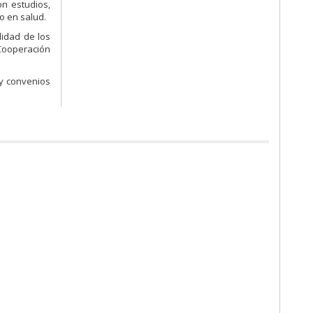
on estudios,
go en salud.
lidad de los
 Cooperación
 y convenios