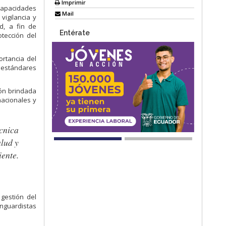
Imprimir
capacidades
Mail
vigilancia y
d, a fin de
Entérate
tección del
ortancia del
r estándares
ión brindada
nacionales y
cnica
alud y
iente.
gestión del
anguardistas