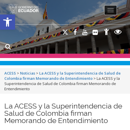
Toggle na
Open toolbar
ACESS
>
Noticias
>
La ACESS y la Superintendencia de Salud de
Colombia firman Memorando de Entendimiento
>
La ACESS y la
Superintendencia de Salud de Colombia firman Memorando de
Entendimiento
La ACESS y la Superintendencia de
Salud de Colombia firman
Memorando de Entendimiento