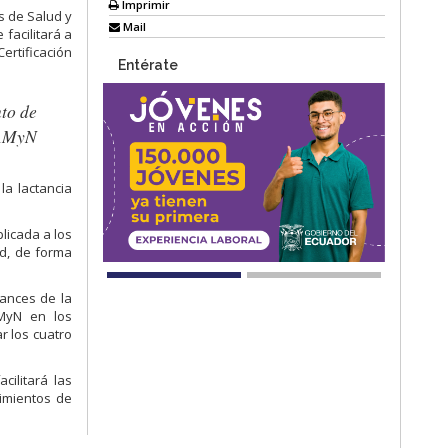
Imprimir
s de Salud y
Mail
facilitará a
ertificación
Entérate
to de
SAMyN
la lactancia
licada a los
ud, de forma
vances de la
AMyN en los
r los cuatro
ilitará las
cimientos de