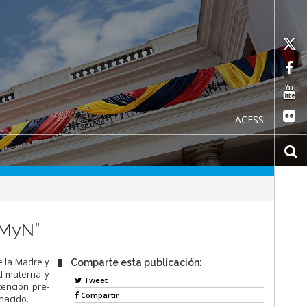
ACESS
AMyN”
e la Madre y
Comparte esta publicación:
ad materna y
Tweet
tención pre-
Compartir
nacido.