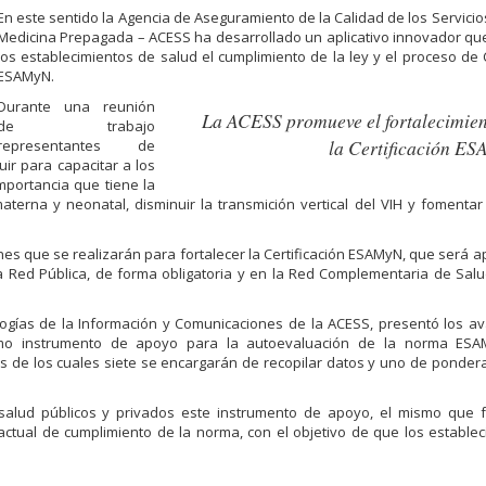
En este sentido la Agencia de Aseguramiento de la Calidad de los Servicio
Medicina Prepagada – ACESS ha desarrollado un aplicativo innovador que 
los establecimientos de salud el cumplimiento de la ley y el proceso de C
ESAMyN.
Durante una reunión
La ACESS promueve el fortalecimien
de trabajo
la Certificación E
representantes de
ir para capacitar a los
importancia que tiene la
terna y neonatal, disminuir la transmición vertical del VIH y fomentar 
es que se realizarán para fortalecer la Certificación ESAMyN, que será ap
la Red Pública, de forma obligatoria y en la Red Complementaria de Sal
logías de la Información y Comunicaciones de la ACESS, presentó los a
 como instrumento de apoyo para la autoevaluación de la norma ES
os de los cuales siete se encargarán de recopilar datos y uno de pondera
alud públicos y privados este instrumento de apoyo, el mismo que fac
actual de cumplimiento de la norma, con el objetivo de que los estable