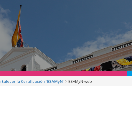
rtalecer la Certificación “ESAMyN”
>
ESAMyN-web