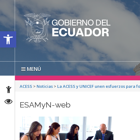
Open toolbar
MENÚ
ACESS
>
Noticias
>
La ACESS y UNICEF unen esfuerzos para fo
ESAMyN-web