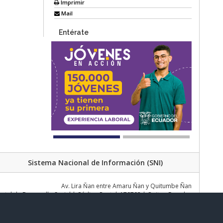
Imprimir
Mail
Entérate
Sistema Nacional de Información (SNI)
Av. Lira Ňan entre Amaru Ňan y Quitumbe Ñan
al de Desarrollo Social | Código Postal: 170702 | Quito - Ecuador
Teléfono: 02 383 4006 Ext. 1000