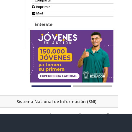
Compartir
Imprimir
Mail
Entérate
Sistema Nacional de Información (SNI)
Av. Lira Ňan entre Amaru Ňan y Quitumbe Ñan
al de Desarrollo Social | Código Postal: 170702 | Quito - Ecuador
Teléfono: 02 383 4006 Ext. 1000