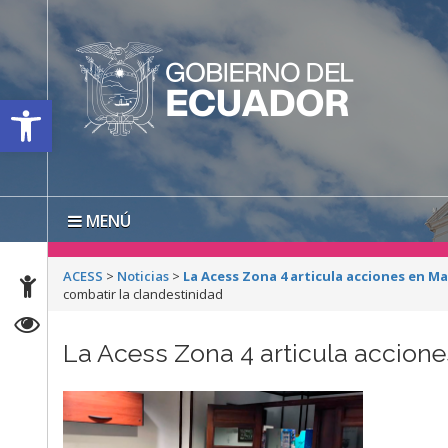
Open toolbar
MENÚ
ACESS
>
Noticias
>
La Acess Zona 4 articula acciones en M
combatir la clandestinidad
La Acess Zona 4 articula accion