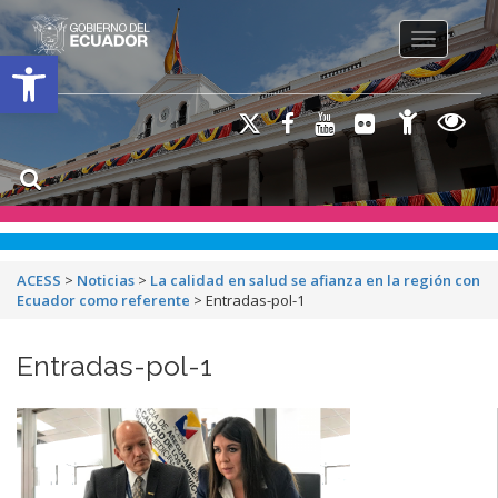
Toggle na
Open toolbar
ACESS
>
Noticias
>
La calidad en salud se afianza en la región con
Ecuador como referente
>
Entradas-pol-1
Entradas-pol-1