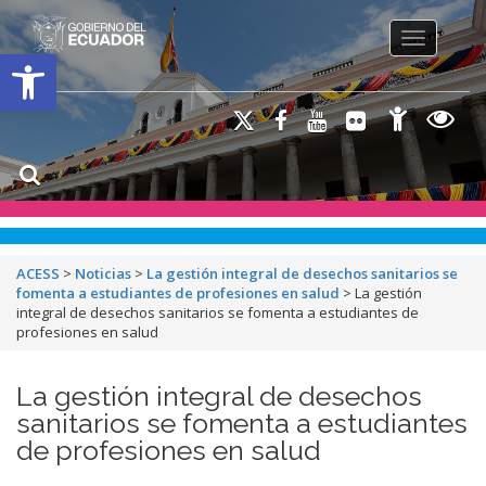
Toggle na
Open toolbar
ACESS
>
Noticias
>
La gestión integral de desechos sanitarios se
fomenta a estudiantes de profesiones en salud
>
La gestión
integral de desechos sanitarios se fomenta a estudiantes de
profesiones en salud
La gestión integral de desechos
sanitarios se fomenta a estudiantes
de profesiones en salud