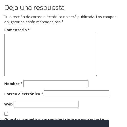
Deja una respuesta
Tu dirección de correo electrónico no será publicada.
Los campos
obligatorios están marcados con
*
Comentario
*
Nombre
*
Correo electrónico
*
Web
Guarda mi nombre, correo electrónico y web en este
navegador para la próxima vez que comente.