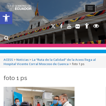
Toggle na
Open toolbar
ACESS
>
Noticias
>
La “Ruta de la Calidad” de la Acess llega al
Hospital Vicente Corral Moscoso de Cuenca
>
foto 1 ps
foto 1 ps