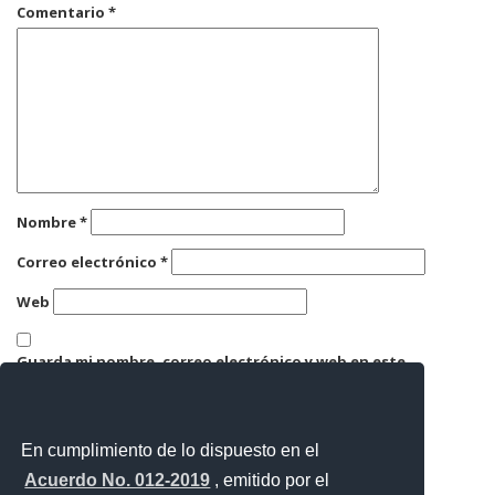
Comentario
*
Nombre
*
Correo electrónico
*
Web
Guarda mi nombre, correo electrónico y web en este
navegador para la próxima vez que comente.
En cumplimiento de lo dispuesto en el
Acuerdo No. 012-2019
, emitido por el