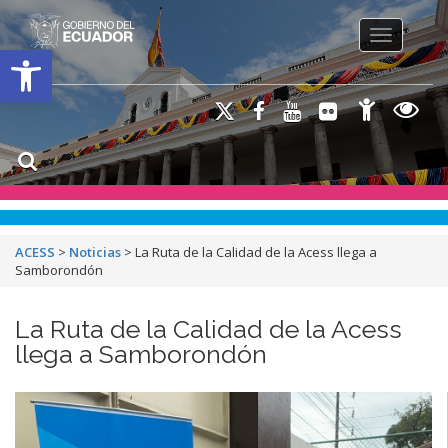
Toggle na
Open toolbar
ACESS
>
Noticias
>
La Ruta de la Calidad de la Acess llega a
Samborondón
La Ruta de la Calidad de la Acess
llega a Samborondón