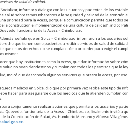
servicios de salud de calidad.
“Socializar, informar y dialogar con los usuarios y pacientes de los establ
de salud sobre temas inherentes a la seguridad y calidad de la atención e
una prioridad para la Acess, porque la comunicación permite que todos 
de la construcción e implementación de una cultura de calidad”, indicó Patr
Quevedo, funcionaria de la Acess – Chimborazo.
Además, señalo que en Solca – Chimborazo, informaron a los usuarios so
derecho que tienen como pacientes a recibir servicios de salud de calidad,
de que estos derechos no se cumplan, cómo proceder para exigir el cump
los mismos.
nocer que hay instituciones como la Acess, que dan información sobre cómo
 de salud no sean clandestinos y cumplan con todos los permisos que la le
lud, indicó que desconocía algunos servicios que presta la Acess, por es
ueos médicos en Solca, dijo que por primera vez recibe este tipo de inf
 debe hacer para asegurarse que los médicos que le atienden cumplan con
s.
ara conjuntamente realizar acciones que permita a los usuarios y pacie
icia Quevedo, funcionaria de la Acess – Chimborazo, finalmente invitó a qu
icio de la Coordinación de Salud, Av. Humberto Moreano y Alfonso Villagóme
salud.gob.ec
.