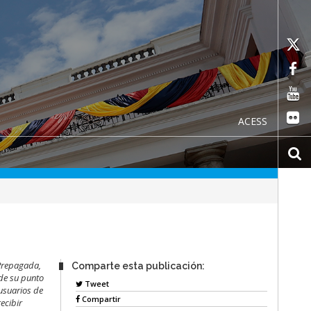
ACESS
 Prepagada,
Comparte esta publicación:
 de su punto
Tweet
 usuarios de
Compartir
ecibir