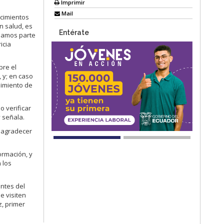
Imprimir
Mail
ecimientos
n salud, es
Entérate
seamos parte
icia
bre el
 y; en caso
limiento de
 verificar
y señala.
o agradecer
ormación, y
 los
ntes del
e visiten
z, primer