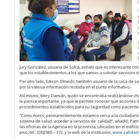
Jury González, usuaria de Solca, señaló que es interesante co
que los establecimientos a los que vamos a solicitar servicios
Por otro lado, Edison Olmedo, también usuario de la casa de sa
por la valiosa información recibida en el punto informativo.
Así mismo, Mery Damián, quién se encontraba realizándose cheq
le parece importante, ya que le permite conocer qué acciones
procedimientos establecidos para su seguridad como paciente
“Como Acess, permanentemente estamos cerca a la ciudadanía p
sistema de salud, acceder a servicios de calidad”, añadió, Patr
las oficinas de la Agencia en la provincia, ubicadas en el edif
piso, tel.: (03)2960 – 372, y la web de la institución,
www.calidad