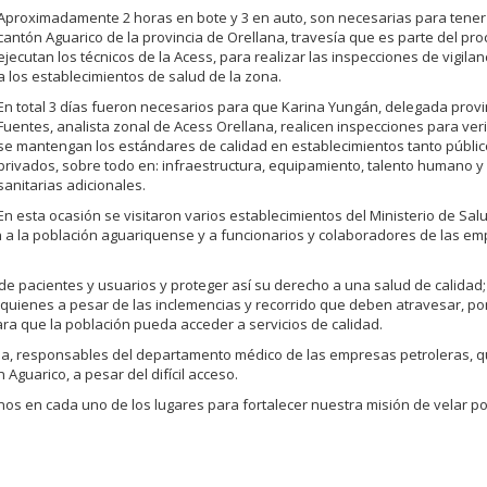
Aproximadamente 2 horas en bote y 3 en auto, son necesarias para tener
cantón Aguarico de la provincia de Orellana, travesía que es parte del pr
ejecutan los técnicos de la Acess, para realizar las inspecciones de vigilanc
a los establecimientos de salud de la zona.
En total 3 días fueron necesarios para que Karina Yungán, delegada provin
Fuentes, analista zonal de Acess Orellana, realicen inspecciones para veri
se mantengan los estándares de calidad en establecimientos tanto públi
privados, sobre todo en: infraestructura, equipamiento, talento humano 
sanitarias adicionales.
En esta ocasión se visitaron varios establecimientos del Ministerio de Salu
n a la población aguariquense y a funcionarios y colaboradores de las e
 de pacientes y usuarios y proteger así su derecho a una salud de calidad; 
, quienes a pesar de las inclemencias y recorrido que deben atravesar, p
ara que la población pueda acceder a servicios de calidad.
olina, responsables del departamento médico de las empresas petroleras, 
 Aguarico, a pesar del difícil acceso.
nos en cada uno de los lugares para fortalecer nuestra misión de velar po