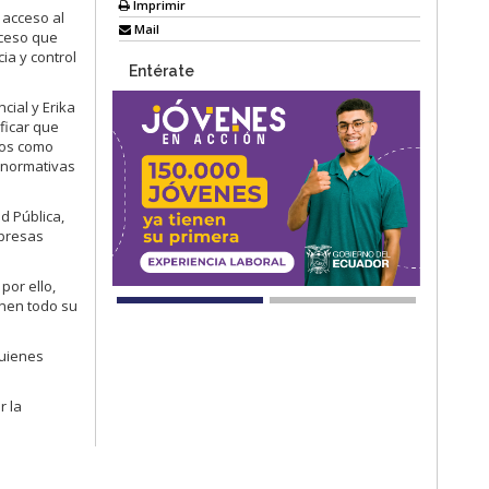
Imprimir
 acceso al
Mail
oceso que
ia y control
Entérate
cial y Erika
ficar que
cos como
y normativas
d Pública,
mpresas
por ello,
onen todo su
quienes
r la