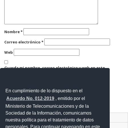
Nombre
*
Correo electrónico
*
Web
Guarda mi nombre, correo electrónico y web en este
navegador para la próxima vez que comente.
En cumplimiento de lo dispuesto en el
Acuerdo No. 012-2019
, emitido por el
Ministerio de Telecomunicaciones y de la
Sociedad de la Información, comunicamos
Contacto Ciudadano Digital
nuestra política para el tratamiento de datos
personales. Para continuar navegando en este
Portal Trámites Ciudadanos