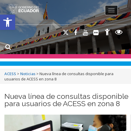
Toggle na
Open toolbar
ACESS
>
Noticias
>
Nueva línea de consultas disponible para
usuarios de ACESS en zona 8
Nueva línea de consultas disponible
para usuarios de ACESS en zona 8