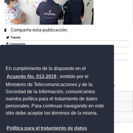
Comparte esta publicación:
Tweet
Compartir
Imprimir
Mail
En cumplimiento de lo dispuesto en el
Entérate
Acuerdo No. 012-2019
, emitido por el
Ministerio de Telecomunicaciones y de la
Sociedad de la Información, comunicamos
Contacto Ciudadano Digital
nuestra política para el tratamiento de datos
personales. Para continuar navegando en este
Portal Trámites Ciudadanos
sitio debe aceptar los términos de la misma.
Sistema Nacional de Información (SNI)
Política para el tratamiento de datos