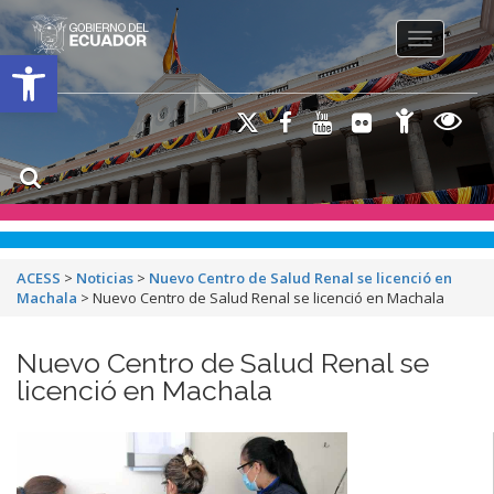
Toggle na
Open toolbar
ACESS
>
Noticias
>
Nuevo Centro de Salud Renal se licenció en
Machala
>
Nuevo Centro de Salud Renal se licenció en Machala
Nuevo Centro de Salud Renal se
licenció en Machala