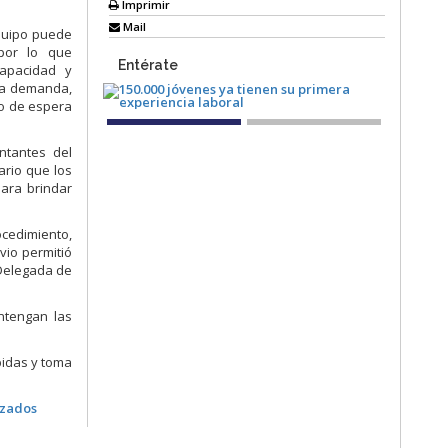
Imprimir
Mail
equipo puede
por lo que
Entérate
capacidad y
 la demanda,
po de espera
ntantes del
ario que los
para brindar
cedimiento,
vio permitió
 Delegada de
ntengan las
pidas y toma
izados