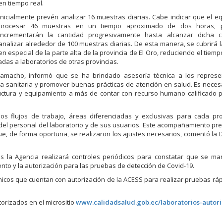
en tiempo real.
Inicialmente prevén analizar 16 muestras diarias. Cabe indicar que el 
procesar 46 muestras en un tiempo aproximado de dos horas, 
incrementarán la cantidad progresivamente hasta alcanzar dicha 
analizar alrededor de 100 muestras diarias. De esta manera, se cubrirá
en especial de la parte alta de la provincia de El Oro, reduciendo el tiem
das a laboratorios de otras provincias.
Camacho, informó que se ha brindado asesoría técnica a los represe
iva sanitaria y promover buenas prácticas de atención en salud. Es neces
uctura y equipamiento a más de contar con recurso humano calificado 
os flujos de trabajo, áreas diferenciadas y exclusivas para cada pro
 del personal del laboratorio y de sus usuarios. Este acompañamiento pre
que, de forma oportuna, se realizaron los ajustes necesarios, comentó la
s la Agencia realizará controles periódicos para constatar que se ma
nto y la autorización para las pruebas de detección de Covid-19.
ínicos que cuentan con autorización de la ACESS para realizar pruebas rá
orizados en el micrositio
www.calidadsalud.gob.ec/laboratorios-autor