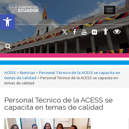
Toggle na
Open toolbar
ACESS
>
Noticias
>
Personal Técnico de la ACESS se capacita en
temas de calidad
>
Personal Técnico de la ACESS se capacita en
temas de calidad
Personal Técnico de la ACESS se
capacita en temas de calidad