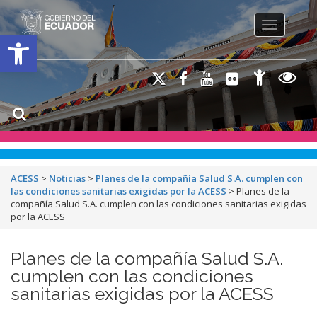
Toggle na
Open toolbar
ACESS
>
Noticias
>
Planes de la compañía Salud S.A. cumplen con
las condiciones sanitarias exigidas por la ACESS
>
Planes de la
compañía Salud S.A. cumplen con las condiciones sanitarias exigidas
por la ACESS
Planes de la compañía Salud S.A.
cumplen con las condiciones
sanitarias exigidas por la ACESS