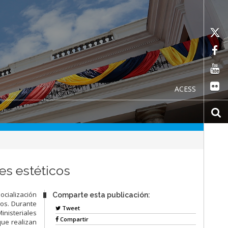
ACESS
es estéticos
cialización
Comparte esta publicación:
cos. Durante
Tweet
inisteriales
Compartir
que realizan