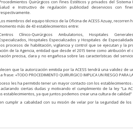
Procedimientos Quirúrgicos con Fines Estéticos y privados del Sistema
Salud e Instructivo de regulación publicidad deservicios con fines
respectivamente.
Los miembros del equipo técnico de la Oficina de ACESS Azuay, recorren h
momento más de 43 establecimientos entre:
Centros Clínico-Quirúrgicos Ambulatorios, Hospitales Generale
Especializados, Hospitales Especializados y Hospitales de Especialidad
os procesos de habilitación, vigilancia y control que se ejecutan y la pr
zación de la Agencia, entidad que desde el 2015 tiene como atribución el c
ción precisa, clara y no engañosa sobre las características del servic
ablecen que la autorización emitida por la ACESS tendrá una validez de 
ria la frase: «TODO PROCEDIMIENTO QUIRURGICO IMPLICA UN RIESGO PARA LA
roceso les ha permitido tener un mayor contacto con los establecimientos
s, aclarando ciertas dudas y motivando el cumplimiento de la ley “La 
s establecimientos, ya que juntos podemos crear una cultura de calidad”
n cumplir a cabalidad con su misión de velar por la seguridad de los 