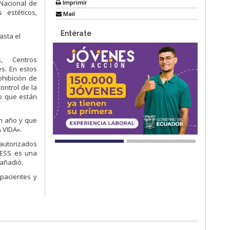
Imprimir
 Nacional de
 estéticos,
Mail
Entérate
asta el
s, Centros
es. En estos
ohibición de
ontrol de la
io que están
un año y que
 VIDA».
 autorizados
ACESS es una
 añadió.
pacientes y