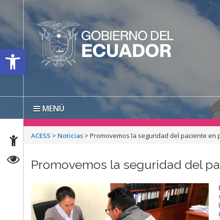
Open toolbar
MENÚ
ACESS
>
Noticias
>
Promovemos la seguridad del paciente en p
Promovemos la seguridad del pac