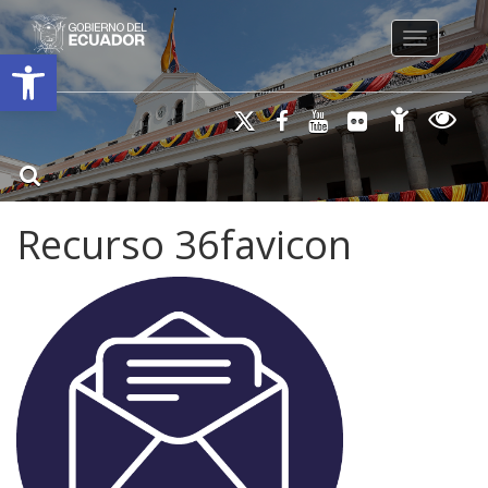
Toggle na
Open toolbar
Recurso 36favicon