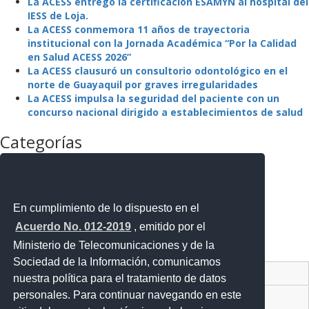
La ACESS entregó la certificación ESAMYN al hospital del
IESS de Loja.
La ACESS conmemora 11 años de trayectoria
institucional con la Jornada Académica “Por la Calidad
en Salud ACESS 2026”
La ACESS clausuró un consultorio odontológico en el
norte de Guayaquil por graves irregularidades
La ACESS impulsa la seguridad del paciente con un
concurso nacional dirigido a establecimientos de salud
Categorías
La Agencia
La Institución
Mejora Regulatoria
Noticias
En cumplimiento de lo dispuesto en el
Noticias Destacadas
Acuerdo No. 012-2019
, emitido por el
Programas y Servicios
Ministerio de Telecomunicaciones y de la
Sin categoría
Sociedad de la Información, comunicamos
Contacto Ciudadano Digital
nuestra política para el tratamiento de datos
personales. Para continuar navegando en este
Portal Trámites Ciudadanos