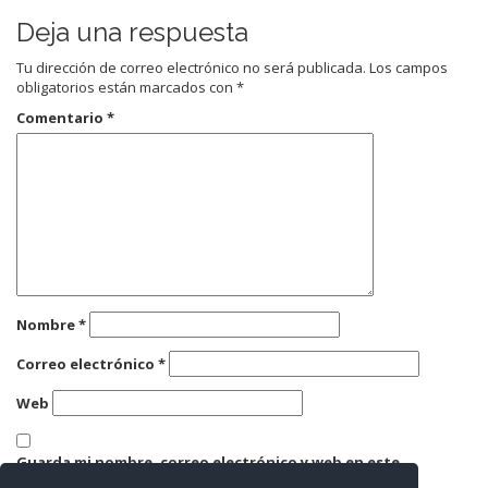
Deja una respuesta
Tu dirección de correo electrónico no será publicada.
Los campos
obligatorios están marcados con
*
Comentario
*
Nombre
*
Correo electrónico
*
Web
Guarda mi nombre, correo electrónico y web en este
navegador para la próxima vez que comente.