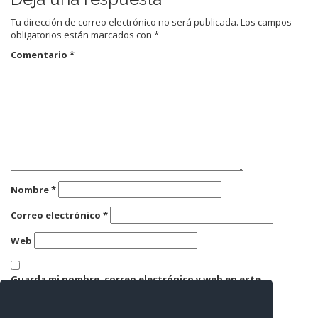
Tu dirección de correo electrónico no será publicada.
Los campos
obligatorios están marcados con
*
Comentario
*
Nombre
*
Correo electrónico
*
Web
Guarda mi nombre, correo electrónico y web en este
navegador para la próxima vez que comente.