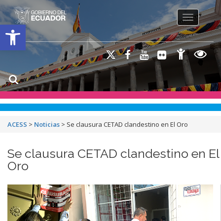
Toggle na
Open toolbar
ACESS
>
Noticias
>
Se clausura CETAD clandestino en El Oro
Se clausura CETAD clandestino en El
Oro