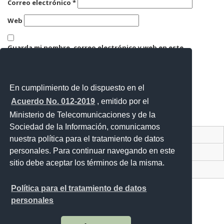
Correo electrónico
*
Web
Guarda mi nombre, correo electrónico y web en este
navegador para la próxima vez que comente.
En cumplimiento de lo dispuesto en el
Acuerdo No. 012-2019
, emitido por el
Ministerio de Telecomunicaciones y de la
Sociedad de la Información, comunicamos
Contacto Ciudadano Digital
nuestra política para el tratamiento de datos
personales. Para continuar navegando en este
Portal Trámites Ciudadanos
sitio debe aceptar los términos de la misma.
Sistema Nacional de Información (SNI)
Política para el tratamiento de datos
personales
Av. Lira Ňan entre Amaru Ňan y Quitumbe Ñan