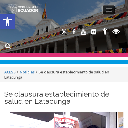
Toggle na
Open toolbar
ACESS
>
Noticias
>
Se clausura establecimiento de salud en
Latacunga
Se clausura establecimiento de
salud en Latacunga