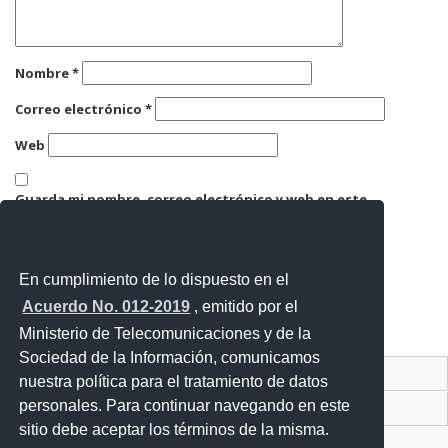
Nombre
*
Correo electrónico
*
Web
Guarda mi nombre, correo electrónico y web en este
navegador para la próxima vez que comente.
En cumplimiento de lo dispuesto en el
Acuerdo No. 012-2019
, emitido por el
Ministerio de Telecomunicaciones y de la
Sociedad de la Información, comunicamos
Contacto Ciudadano Digital
nuestra política para el tratamiento de datos
personales. Para continuar navegando en este
Portal Trámites Ciudadanos
sitio debe aceptar los términos de la misma.
Sistema Nacional de Información (SNI)