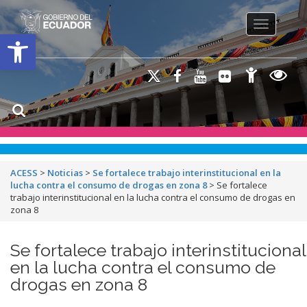
Toggle na
Open toolbar
ACESS
>
Noticias
>
Se fortalece trabajo interinstitucional en la
lucha contra el consumo de drogas en zona 8
>
Se fortalece
trabajo interinstitucional en la lucha contra el consumo de drogas en
zona 8
Se fortalece trabajo interinstitucional
en la lucha contra el consumo de
drogas en zona 8