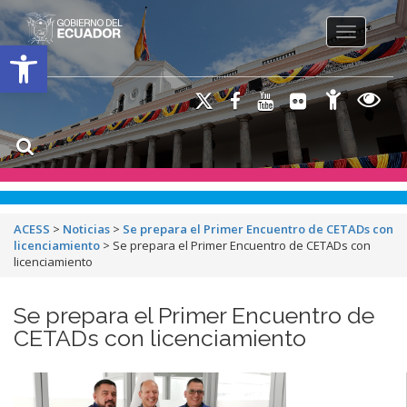
Toggle na
Open toolbar
ACESS
>
Noticias
>
Se prepara el Primer Encuentro de CETADs con
licenciamiento
>
Se prepara el Primer Encuentro de CETADs con
licenciamiento
Se prepara el Primer Encuentro de
CETADs con licenciamiento