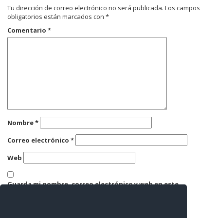
Tu dirección de correo electrónico no será publicada.
Los campos
obligatorios están marcados con
*
Comentario
*
Nombre
*
Correo electrónico
*
Web
Guarda mi nombre, correo electrónico y web en este
navegador para la próxima vez que comente.