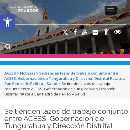
Toggle na
Open toolbar
ACESS
>
Noticias
>
Se tienden lazos de trabajo conjunto entre
ACESS, Gobernación de Tungurahua y Dirección Distrital Patate a
San Pedro de Pelileo – Salud
>
Se tienden lazos de trabajo
conjunto entre ACESS, Gobernación de Tungurahua y Dirección
Distrital Patate a San Pedro de Pelileo – Salud
Se tienden lazos de trabajo conjunto
entre ACESS, Gobernación de
Tungurahua y Dirección Distrital