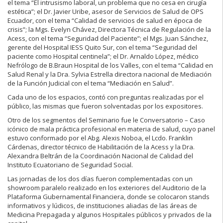
el tema “El intrusismo laboral, un problema que no cesa en cirugía
estética”; el Dr. Javier Uribe, asesor de Servicios de Salud de OPS
Ecuador, con el tema “Calidad de servicios de salud en época de
crisis”; la Mgs. Evelyn Chávez, Directora Técnica de Regulación de la
Acess, con el tema “Seguridad del Paciente”; el Mgs. Juan Sánchez,
gerente del Hospital IESS Quito Sur, con el tema “Seguridad del
paciente como Hospital centinela”; el Dr. Arnaldo López, médico
Nefrólogo de B.Braun Hospital de los Valles, con el tema “Calidad en
Salud Renal y la Dra. Sylvia Estrella directora nacional de Mediación
de la Función Judicial con el tema “Mediación en Salud”.
Cada uno de los espacios, contó con preguntas realizadas por el
público, las mismas que fueron solventadas por los expositores.
Otro de los segmentos del Seminario fue le Conversatorio – Caso
icónico de mala práctica profesional en materia de salud, cuyo panel
estuvo conformado por el Abg. Alexis Noboa, el Lcdo. Franklin
Cárdenas, director técnico de Habilitación de la Acess y la Dra.
Alexandra Beltrán de la Coordinación Nacional de Calidad del
Instituto Ecuatoriano de Seguridad Social.
Las jornadas de los dos días fueron complementadas con un
showroom paralelo realizado en los exteriores del Auditorio de la
Plataforma Gubernamental Financiera, donde se colocaron stands
informativos y lúdicos, de instituciones aliadas de las áreas de
Medicina Prepagada y algunos Hospitales públicos y privados de la