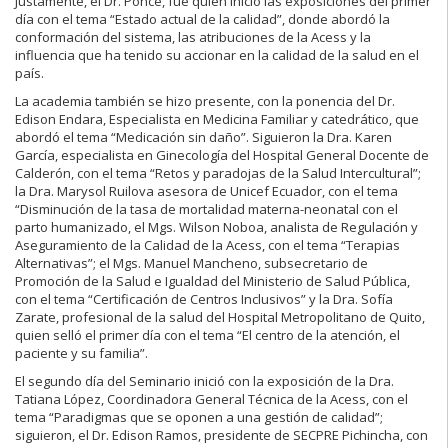
Justamente, el Dr. Ponce, fue quien inició las exposiciones del primer
día con el tema “Estado actual de la calidad”, donde abordó la
conformación del sistema, las atribuciones de la Acess y la
influencia que ha tenido su accionar en la calidad de la salud en el
país.
La academia también se hizo presente, con la ponencia del Dr.
Edison Endara, Especialista en Medicina Familiar y catedrático, que
abordó el tema “Medicación sin daño”. Siguieron la Dra. Karen
García, especialista en Ginecología del Hospital General Docente de
Calderón, con el tema “Retos y paradojas de la Salud Intercultural”;
la Dra. Marysol Ruilova asesora de Unicef Ecuador, con el tema
“Disminución de la tasa de mortalidad materna-neonatal con el
parto humanizado, el Mgs. Wilson Noboa, analista de Regulación y
Aseguramiento de la Calidad de la Acess, con el tema “Terapias
Alternativas”; el Mgs. Manuel Mancheno, subsecretario de
Promoción de la Salud e Igualdad del Ministerio de Salud Pública,
con el tema “Certificación de Centros Inclusivos” y la Dra. Sofía
Zarate, profesional de la salud del Hospital Metropolitano de Quito,
quien selló el primer día con el tema “El centro de la atención, el
paciente y su familia”.
El segundo día del Seminario inició con la exposición de la Dra.
Tatiana López, Coordinadora General Técnica de la Acess
, con el
tema “Paradigmas que se oponen a una gestión de calidad”;
siguieron, el Dr. Edison Ramos, presidente de SECPRE Pichincha, con