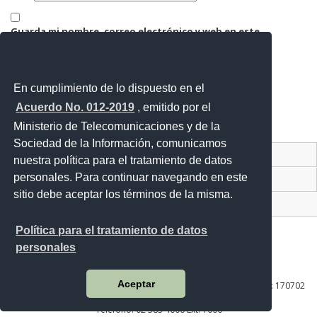
Guarda mi nombre, correo electrónico y web en este
navegador para la próxima vez que comente.
En cumplimiento de lo dispuesto en el
Acuerdo No. 012-2019
, emitido por el
Ministerio de Telecomunicaciones y de la
Sociedad de la Información, comunicamos
Contacto Ciudadano Digital
nuestra política para el tratamiento de datos
personales. Para continuar navegando en este
Portal Trámites Ciudadanos
sitio debe aceptar los términos de la misma.
Sistema Nacional de Información (SNI)
Política para el tratamiento de datos
personales
Av. Lira Ňan entre Amaru Ňan y Quitumbe Ñan
Aceptar
Plataforma Gubernamental de Desarrollo Social | Código Postal: 170702
| Quito - Ecuador
Teléfono: 02 383 4006 Ext. 1000