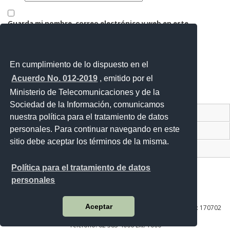
Guarda mi nombre, correo electrónico y web en este
navegador para la próxima vez que comente.
En cumplimiento de lo dispuesto en el
Acuerdo No. 012-2019
, emitido por el
Ministerio de Telecomunicaciones y de la
Sociedad de la Información, comunicamos
Contacto Ciudadano Digital
nuestra política para el tratamiento de datos
personales. Para continuar navegando en este
Portal Trámites Ciudadanos
sitio debe aceptar los términos de la misma.
Sistema Nacional de Información (SNI)
Política para el tratamiento de datos
personales
Av. Lira Ňan entre Amaru Ňan y Quitumbe Ñan
Aceptar
Plataforma Gubernamental de Desarrollo Social | Código Postal: 170702
| Quito - Ecuador
Teléfono: 02 383 4006 Ext. 1000