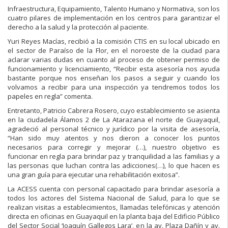
Infraestructura, Equipamiento, Talento Humano y Normativa, son los
cuatro pilares de implementación en los centros para garantizar el
derecho a la salud y la protección al paciente.
Yuri Reyes Macías, recibió a la comisión CTIS en su local ubicado en
el sector de Paraíso de la Flor, en el noroeste de la ciudad para
aclarar varias dudas en cuanto al proceso de obtener permiso de
funcionamiento y licenciamiento, “Recibir esta asesoría nos ayuda
bastante porque nos enseñan los pasos a seguir y cuando los
volvamos a recibir para una inspección ya tendremos todos los
papeles en regla” comenta.
Entretanto, Patricio Cabrera Rosero, cuyo establecimiento se asienta
en la ciudadela Álamos 2 de La Atarazana el norte de Guayaquil,
agradeció al personal técnico y jurídico por la visita de asesoría,
“Han sido muy atentos y nos dieron a conocer los puntos
necesarios para corregir y mejorar (…), nuestro objetivo es
funcionar en regla para brindar paz y tranquilidad a las familias y a
las personas que luchan contra las adicciones(…), lo que hacen es
una gran guía para ejecutar una rehabilitación exitosa”.
La ACESS cuenta con personal capacitado para brindar asesoría a
todos los actores del Sistema Nacional de Salud, para lo que se
realizan visitas a establecimientos, llamadas telefónicas y atención
directa en oficinas en Guayaquil en la planta baja del Edificio Público
del Sector Social ‘Joaquín Gallegos Lara’, en la av. Plaza Dañín y av.