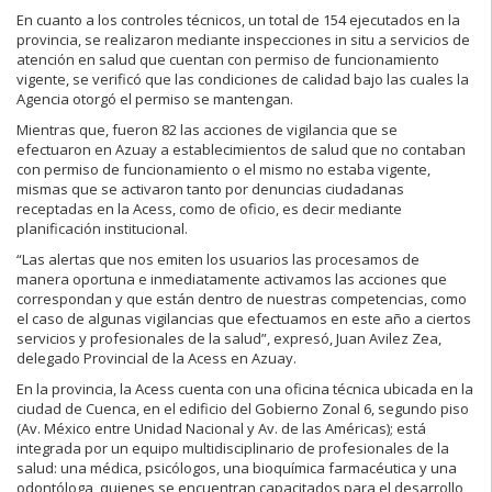
En cuanto a los controles técnicos, un total de 154 ejecutados en la
provincia, se realizaron mediante inspecciones in situ a servicios de
atención en salud que cuentan con permiso de funcionamiento
vigente, se verificó que las condiciones de calidad bajo las cuales la
Agencia otorgó el permiso se mantengan.
Mientras que, fueron 82 las acciones de vigilancia que se
efectuaron en Azuay a establecimientos de salud que no contaban
con permiso de funcionamiento o el mismo no estaba vigente,
mismas que se activaron tanto por denuncias ciudadanas
receptadas en la Acess, como de oficio, es decir mediante
planificación institucional.
“Las alertas que nos emiten los usuarios las procesamos de
manera oportuna e inmediatamente activamos las acciones que
correspondan y que están dentro de nuestras competencias, como
el caso de algunas vigilancias que efectuamos en este año a ciertos
servicios y profesionales de la salud”, expresó, Juan Avilez Zea,
delegado Provincial de la Acess en Azuay.
En la provincia, la Acess cuenta con una oficina técnica ubicada en la
ciudad de Cuenca, en el edificio del Gobierno Zonal 6, segundo piso
(Av. México entre Unidad Nacional y Av. de las Américas); está
integrada por un equipo multidisciplinario de profesionales de la
salud: una médica, psicólogos, una bioquímica farmacéutica y una
odontóloga, quienes se encuentran capacitados para el desarrollo