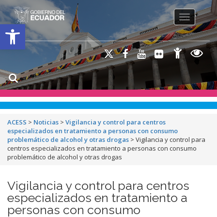
Toggle na
Open toolbar
ACESS
>
Noticias
>
Vigilancia y control para centros
especializados en tratamiento a personas con consumo
problemático de alcohol y otras drogas
>
Vigilancia y control para
centros especializados en tratamiento a personas con consumo
problemático de alcohol y otras drogas
Vigilancia y control para centros
especializados en tratamiento a
personas con consumo