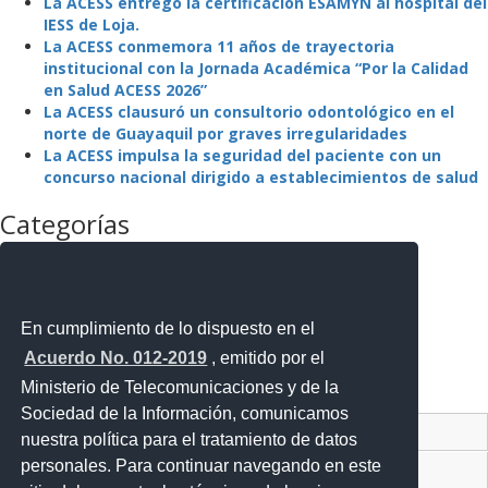
La ACESS entregó la certificación ESAMYN al hospital del
IESS de Loja.
La ACESS conmemora 11 años de trayectoria
institucional con la Jornada Académica “Por la Calidad
en Salud ACESS 2026”
La ACESS clausuró un consultorio odontológico en el
norte de Guayaquil por graves irregularidades
La ACESS impulsa la seguridad del paciente con un
concurso nacional dirigido a establecimientos de salud
Categorías
La Agencia
La Institución
Mejora Regulatoria
Noticias
En cumplimiento de lo dispuesto en el
Noticias Destacadas
Acuerdo No. 012-2019
, emitido por el
Programas y Servicios
Ministerio de Telecomunicaciones y de la
Sin categoría
Sociedad de la Información, comunicamos
Contacto Ciudadano Digital
nuestra política para el tratamiento de datos
personales. Para continuar navegando en este
Portal Trámites Ciudadanos