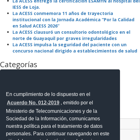
La ACESS entregó la certificación ESAMYN al hospital del
IESS de Loja.
La ACESS conmemora 11 años de trayectoria
institucional con la Jornada Académica “Por la Calidad
en Salud ACESS 2026”
La ACESS clausuró un consultorio odontológico en el
norte de Guayaquil por graves irregularidades
La ACESS impulsa la seguridad del paciente con un
concurso nacional dirigido a establecimientos de salud
Categorías
La Agencia
La Institución
Mejora Regulatoria
Noticias
En cumplimiento de lo dispuesto en el
Noticias Destacadas
Acuerdo No. 012-2019
, emitido por el
Programas y Servicios
Ministerio de Telecomunicaciones y de la
Sin categoría
Sociedad de la Información, comunicamos
Contacto Ciudadano Digital
nuestra política para el tratamiento de datos
personales. Para continuar navegando en este
Portal Trámites Ciudadanos