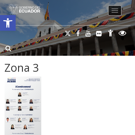
Toggle na
Open toolbar
Zona 3