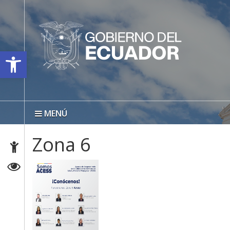
Open toolbar
MENÚ
Zona 6